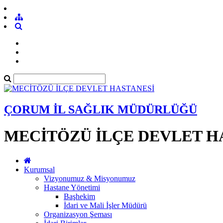
ÇORUM İL SAĞLIK MÜDÜRLÜĞÜ
MECİTÖZÜ İLÇE DEVLET H
Kurumsal
Vizyonumuz & Misyonumuz
Hastane Yönetimi
Başhekim
İdari ve Mali İşler Müdürü
Organizasyon Şeması