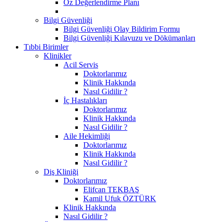
Öz Değerlendirme Planı
Bilgi Güvenliği
Bilgi Güvenliği Olay Bildirim Formu
Bilgi Güvenliği Kılavuzu ve Dökümanları
Tıbbi Birimler
Klinikler
Acil Servis
Doktorlarımız
Klinik Hakkında
Nasıl Gidilir ?
İç Hastalıkları
Doktorlarımız
Klinik Hakkında
Nasıl Gidilir ?
Aile Hekimliği
Doktorlarımız
Klinik Hakkında
Nasıl Gidilir ?
Diş Kliniği
Doktorlarımız
Elifcan TEKBAŞ
Kamil Ufuk ÖZTÜRK
Klinik Hakkında
Nasıl Gidilir ?