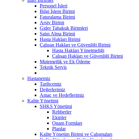
İdari Birimler
Personel İşleri
Bilgi İşlem Birimi
Faturalama Birimi
Arşiv Birimi
Gider Tahakuk Birimleri
Satın Alma Birimi
Hasta Hakları Birimi
Çalışan Hakları ve Güvenliği Birimi
Hasta Hakları Yönetmeliği
Çalışan Hakları ve Güvenliği Birimi
Mutemetlik ve Ek Ödeme
Teknik Servis
Hastanemiz
Tarihçemiz
Değerlerimiz
Amaç ve Hedeflerimiz
Kalite Yönetimi
SHKS Yönetimi
Rehberler
Ekipler
Onam Formları
Planlar
Kalite Yönetim Birimi ve Çalışmaları