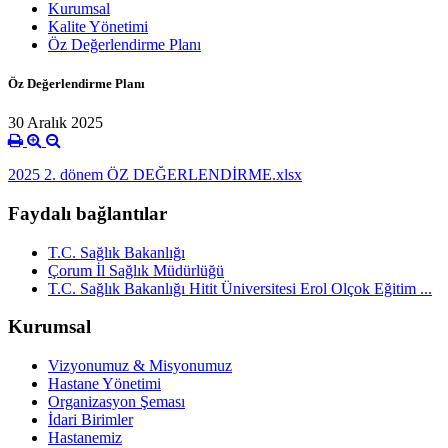
Kurumsal
Kalite Yönetimi
Öz Değerlendirme Planı
Öz Değerlendirme Planı
30 Aralık 2025
2025 2. dönem ÖZ DEĞERLENDİRME.xlsx
Faydalı bağlantılar
T.C. Sağlık Bakanlığı
Çorum İl Sağlık Müdürlüğü
T.C. Sağlık Bakanlığı Hitit Üniversitesi Erol Olçok Eğitim ...
Kurumsal
Vizyonumuz & Misyonumuz
Hastane Yönetimi
Organizasyon Şeması
İdari Birimler
Hastanemiz