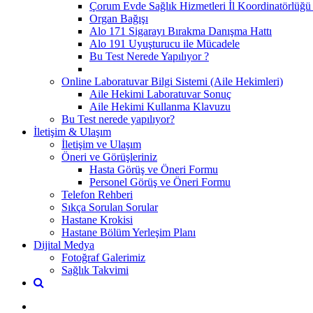
Çorum Evde Sağlık Hizmetleri İl Koordinatörlüğü 
Organ Bağışı
Alo 171 Sigarayı Bırakma Danışma Hattı
Alo 191 Uyuşturucu ile Mücadele
Bu Test Nerede Yapılıyor ?
Online Laboratuvar Bilgi Sistemi (Aile Hekimleri)
Aile Hekimi Laboratuvar Sonuç
Aile Hekimi Kullanma Klavuzu
Bu Test nerede yapılıyor?
İletişim & Ulaşım
İletişim ve Ulaşım
Öneri ve Görüşleriniz
Hasta Görüş ve Öneri Formu
Personel Görüş ve Öneri Formu
Telefon Rehberi
Sıkça Sorulan Sorular
Hastane Krokisi
Hastane Bölüm Yerleşim Planı
Dijital Medya
Fotoğraf Galerimiz
Sağlık Takvimi