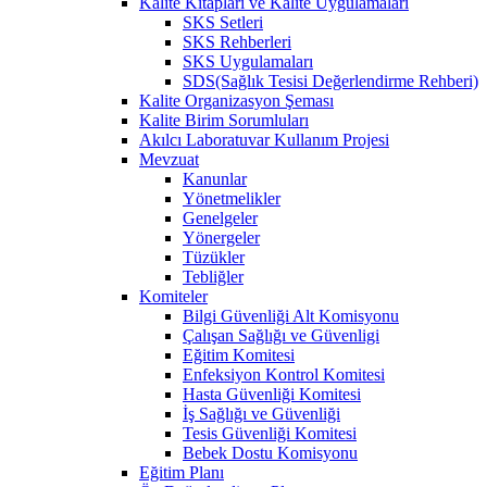
Kalite Kitapları ve Kalite Uygulamaları
SKS Setleri
SKS Rehberleri
SKS Uygulamaları
SDS(Sağlık Tesisi Değerlendirme Rehberi)
Kalite Organizasyon Şeması
Kalite Birim Sorumluları
Akılcı Laboratuvar Kullanım Projesi
Mevzuat
Kanunlar
Yönetmelikler
Genelgeler
Yönergeler
Tüzükler
Tebliğler
Komiteler
Bilgi Güvenliği Alt Komisyonu
Çalışan Sağlığı ve Güvenligi
Eğitim Komitesi
Enfeksiyon Kontrol Komitesi
Hasta Güvenliği Komitesi
İş Sağlığı ve Güvenliği
Tesis Güvenliği Komitesi
Bebek Dostu Komisyonu
Eğitim Planı