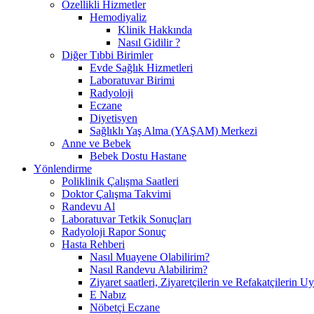
Özellikli Hizmetler
Hemodiyaliz
Klinik Hakkında
Nasıl Gidilir ?
Diğer Tıbbi Birimler
Evde Sağlık Hizmetleri
Laboratuvar Birimi
Radyoloji
Eczane
Diyetisyen
Sağlıklı Yaş Alma (YAŞAM) Merkezi
Anne ve Bebek
Bebek Dostu Hastane
Yönlendirme
Poliklinik Çalışma Saatleri
Doktor Çalışma Takvimi
Randevu Al
Laboratuvar Tetkik Sonuçları
Radyoloji Rapor Sonuç
Hasta Rehberi
Nasıl Muayene Olabilirim?
Nasıl Randevu Alabilirim?
Ziyaret saatleri, Ziyaretçilerin ve Refakatçilerin 
E Nabız
Nöbetçi Eczane