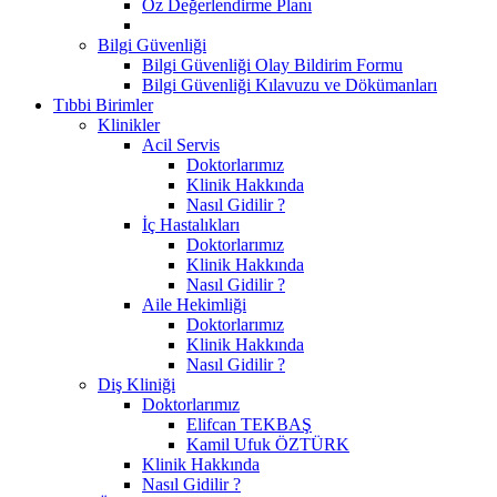
Öz Değerlendirme Planı
Bilgi Güvenliği
Bilgi Güvenliği Olay Bildirim Formu
Bilgi Güvenliği Kılavuzu ve Dökümanları
Tıbbi Birimler
Klinikler
Acil Servis
Doktorlarımız
Klinik Hakkında
Nasıl Gidilir ?
İç Hastalıkları
Doktorlarımız
Klinik Hakkında
Nasıl Gidilir ?
Aile Hekimliği
Doktorlarımız
Klinik Hakkında
Nasıl Gidilir ?
Diş Kliniği
Doktorlarımız
Elifcan TEKBAŞ
Kamil Ufuk ÖZTÜRK
Klinik Hakkında
Nasıl Gidilir ?