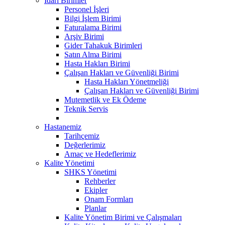
İdari Birimler
Personel İşleri
Bilgi İşlem Birimi
Faturalama Birimi
Arşiv Birimi
Gider Tahakuk Birimleri
Satın Alma Birimi
Hasta Hakları Birimi
Çalışan Hakları ve Güvenliği Birimi
Hasta Hakları Yönetmeliği
Çalışan Hakları ve Güvenliği Birimi
Mutemetlik ve Ek Ödeme
Teknik Servis
Hastanemiz
Tarihçemiz
Değerlerimiz
Amaç ve Hedeflerimiz
Kalite Yönetimi
SHKS Yönetimi
Rehberler
Ekipler
Onam Formları
Planlar
Kalite Yönetim Birimi ve Çalışmaları