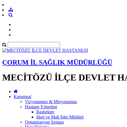
ÇORUM İL SAĞLIK MÜDÜRLÜĞÜ
MECİTÖZÜ İLÇE DEVLET H
Kurumsal
Vizyonumuz & Misyonumuz
Hastane Yönetimi
Başhekim
İdari ve Mali İşler Müdürü
Organizasyon Şeması