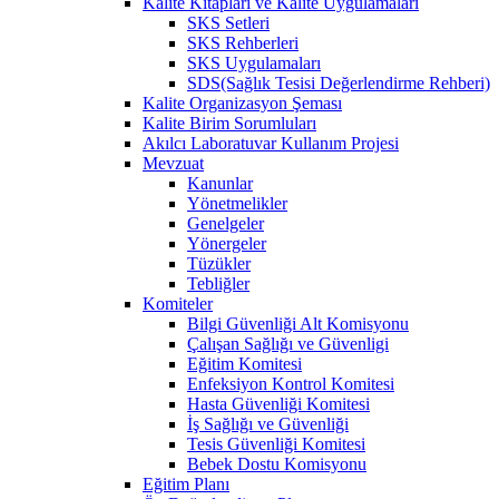
Kalite Kitapları ve Kalite Uygulamaları
SKS Setleri
SKS Rehberleri
SKS Uygulamaları
SDS(Sağlık Tesisi Değerlendirme Rehberi)
Kalite Organizasyon Şeması
Kalite Birim Sorumluları
Akılcı Laboratuvar Kullanım Projesi
Mevzuat
Kanunlar
Yönetmelikler
Genelgeler
Yönergeler
Tüzükler
Tebliğler
Komiteler
Bilgi Güvenliği Alt Komisyonu
Çalışan Sağlığı ve Güvenligi
Eğitim Komitesi
Enfeksiyon Kontrol Komitesi
Hasta Güvenliği Komitesi
İş Sağlığı ve Güvenliği
Tesis Güvenliği Komitesi
Bebek Dostu Komisyonu
Eğitim Planı