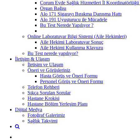
Çorum Evde Sağlık Hizmetleri İl Koordinatörlüğü 
Organ Bağışı
Alo 171 Sigarayı Bırakma Danışma Hattı
Alo 191 Uyuşturucu ile Mücadele
Bu Test Nerede Yapılıyor ?
Online Laboratuvar Bilgi Sistemi (Aile Hekimleri)
Aile Hekimi Laboratuvar Sonuç
Aile Hekimi Kullanma Klavuzu
Bu Test nerede yapılıyor?
İletişim & Ulaşım
İletişim ve Ulaşım
Öneri ve Görüşleriniz
Hasta Görüş ve Öneri Formu
Personel Görüş ve Öneri Formu
Telefon Rehberi
Sıkça Sorulan Sorular
Hastane Krokisi
Hastane Bölüm Yerleşim Planı
Dijital Medya
Fotoğraf Galerimiz
Sağlık Takvimi