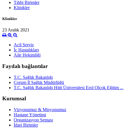
Tıbbi Birimler
Klinikler
Klinikler
23 Aralık 2021
Acil Servis
İç Hastalıkları
Aile Hekimliği
Faydalı bağlantılar
T.C. Sağlık Bakanlığı
Çorum İl Sağlık Müdürlüğü
T.C. Sağlık Bakanlığı Hitit Üniversitesi Erol Olçok Eğitim ...
Kurumsal
Vizyonumuz & Misyonumuz
Hastane Yönetimi
Organizasyon Şeması
İdari Birimler