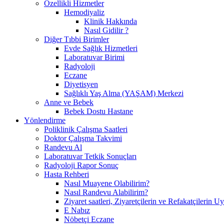
Özellikli Hizmetler
Hemodiyaliz
Klinik Hakkında
Nasıl Gidilir ?
Diğer Tıbbi Birimler
Evde Sağlık Hizmetleri
Laboratuvar Birimi
Radyoloji
Eczane
Diyetisyen
Sağlıklı Yaş Alma (YAŞAM) Merkezi
Anne ve Bebek
Bebek Dostu Hastane
Yönlendirme
Poliklinik Çalışma Saatleri
Doktor Çalışma Takvimi
Randevu Al
Laboratuvar Tetkik Sonuçları
Radyoloji Rapor Sonuç
Hasta Rehberi
Nasıl Muayene Olabilirim?
Nasıl Randevu Alabilirim?
Ziyaret saatleri, Ziyaretçilerin ve Refakatçilerin 
E Nabız
Nöbetçi Eczane