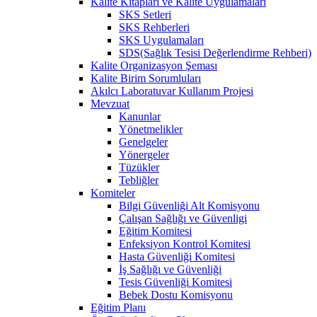
Kalite Kitapları ve Kalite Uygulamaları
SKS Setleri
SKS Rehberleri
SKS Uygulamaları
SDS(Sağlık Tesisi Değerlendirme Rehberi)
Kalite Organizasyon Şeması
Kalite Birim Sorumluları
Akılcı Laboratuvar Kullanım Projesi
Mevzuat
Kanunlar
Yönetmelikler
Genelgeler
Yönergeler
Tüzükler
Tebliğler
Komiteler
Bilgi Güvenliği Alt Komisyonu
Çalışan Sağlığı ve Güvenligi
Eğitim Komitesi
Enfeksiyon Kontrol Komitesi
Hasta Güvenliği Komitesi
İş Sağlığı ve Güvenliği
Tesis Güvenliği Komitesi
Bebek Dostu Komisyonu
Eğitim Planı