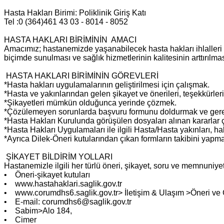
Hasta Hakları Birimi: Poliklinik Giriş Katı
Tel :0 (364)461 43 03 - 8014 - 8052
HASTA HAKLARI BİRİMİNİN AMACI
Amacımız; hastanemizde yaşanabilecek hasta hakları ihlalleri 
biçimde sunulması ve sağlık hizmetlerinin kalitesinin arttırılmas
HASTA HAKLARI BİRİMİNİN GÖREVLERİ
*Hasta hakları uygulamalarının geliştirilmesi için çalışmak.
*Hasta ve yakınlarından gelen şikayet ve önerileri, teşekkürle
*Şikayetleri mümkün olduğunca yerinde çözmek.
*Çözülemeyen sorunlarda başvuru formunu doldurmak ve gerek
*Hasta Hakları Kurulunda görüşülen dosyaları alınan kararlar çe
*Hasta Hakları Uygulamaları ile ilgili Hasta/Hasta yakınları, h
*Ayrıca Dilek-Öneri kutularından çıkan formların takibini ya
ŞİKAYET BİLDİRİM YOLLARI
Hastanemizle ilgili her türlü öneri, şikayet, soru ve memnuniyetl
• Öneri-şikayet kutuları
• www.hastahaklari.saglik.gov.tr
• www.corumdhs6.saglik.gov.tr> İletişim & Ulaşım >Öneri ve 
• E-mail: corumdhs6@saglik.gov.tr
• Sabim>Alo 184,
• Cimer