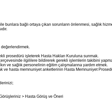
ile bunlara bağlı ortaya çıkan sorunların önlenmesi, sağlık hiz
ıdır.
ri değerlendirmek.
li prosedürü işleterek Hasta Hakları Kuruluna sunmak.
rçevesinde ilgililere bildirerek gerekli işlemlerin takibini yapm
alkın ve sağlık personelinin eğitim çalışmalarına yardım etmek.
pmak ve hasta memnuniyet anketlerinin Hasta Memnuniyet Prosed
erinizi;
Görüşleriniz > Hasta Görüş ve Öneri