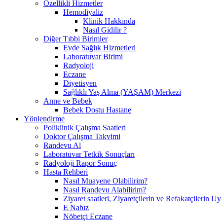
Özellikli Hizmetler
Hemodiyaliz
Klinik Hakkında
Nasıl Gidilir ?
Diğer Tıbbi Birimler
Evde Sağlık Hizmetleri
Laboratuvar Birimi
Radyoloji
Eczane
Diyetisyen
Sağlıklı Yaş Alma (YAŞAM) Merkezi
Anne ve Bebek
Bebek Dostu Hastane
Yönlendirme
Poliklinik Çalışma Saatleri
Doktor Çalışma Takvimi
Randevu Al
Laboratuvar Tetkik Sonuçları
Radyoloji Rapor Sonuç
Hasta Rehberi
Nasıl Muayene Olabilirim?
Nasıl Randevu Alabilirim?
Ziyaret saatleri, Ziyaretçilerin ve Refakatçilerin 
E Nabız
Nöbetçi Eczane