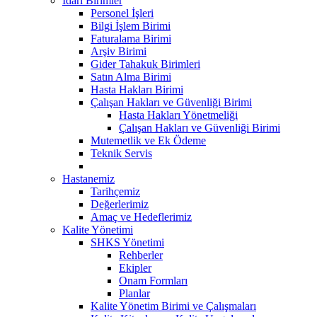
İdari Birimler
Personel İşleri
Bilgi İşlem Birimi
Faturalama Birimi
Arşiv Birimi
Gider Tahakuk Birimleri
Satın Alma Birimi
Hasta Hakları Birimi
Çalışan Hakları ve Güvenliği Birimi
Hasta Hakları Yönetmeliği
Çalışan Hakları ve Güvenliği Birimi
Mutemetlik ve Ek Ödeme
Teknik Servis
Hastanemiz
Tarihçemiz
Değerlerimiz
Amaç ve Hedeflerimiz
Kalite Yönetimi
SHKS Yönetimi
Rehberler
Ekipler
Onam Formları
Planlar
Kalite Yönetim Birimi ve Çalışmaları