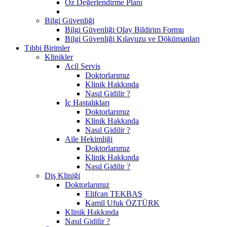
Öz Değerlendirme Planı
Bilgi Güvenliği
Bilgi Güvenliği Olay Bildirim Formu
Bilgi Güvenliği Kılavuzu ve Dökümanları
Tıbbi Birimler
Klinikler
Acil Servis
Doktorlarımız
Klinik Hakkında
Nasıl Gidilir ?
İç Hastalıkları
Doktorlarımız
Klinik Hakkında
Nasıl Gidilir ?
Aile Hekimliği
Doktorlarımız
Klinik Hakkında
Nasıl Gidilir ?
Diş Kliniği
Doktorlarımız
Elifcan TEKBAŞ
Kamil Ufuk ÖZTÜRK
Klinik Hakkında
Nasıl Gidilir ?