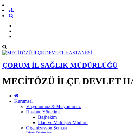
ÇORUM İL SAĞLIK MÜDÜRLÜĞÜ
MECİTÖZÜ İLÇE DEVLET H
Kurumsal
Vizyonumuz & Misyonumuz
Hastane Yönetimi
Başhekim
İdari ve Mali İşler Müdürü
Organizasyon Şeması