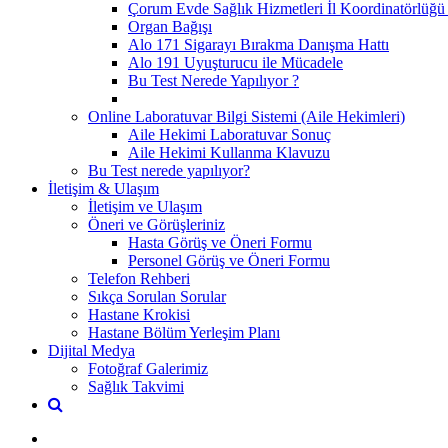
Çorum Evde Sağlık Hizmetleri İl Koordinatörlüğü 
Organ Bağışı
Alo 171 Sigarayı Bırakma Danışma Hattı
Alo 191 Uyuşturucu ile Mücadele
Bu Test Nerede Yapılıyor ?
Online Laboratuvar Bilgi Sistemi (Aile Hekimleri)
Aile Hekimi Laboratuvar Sonuç
Aile Hekimi Kullanma Klavuzu
Bu Test nerede yapılıyor?
İletişim & Ulaşım
İletişim ve Ulaşım
Öneri ve Görüşleriniz
Hasta Görüş ve Öneri Formu
Personel Görüş ve Öneri Formu
Telefon Rehberi
Sıkça Sorulan Sorular
Hastane Krokisi
Hastane Bölüm Yerleşim Planı
Dijital Medya
Fotoğraf Galerimiz
Sağlık Takvimi