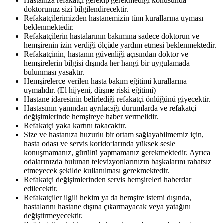
Hastanıza refakatçi gerekip gerekmediği konusunda
doktorunuz sizi bilgilendirecektir.
Refakatçilerimizden hastanemizin tüm kurallarına uyması
beklenmektedir.
Refakatçilerin hastalarının bakımına sadece doktorun ve
hemşirenin izin verdiği ölçüde yardım etmesi beklenmektedir.
Refakatçinin, hastanın güvenliği açısından doktor ve
hemşirelerin bilgisi dışında her hangi bir uygulamada
bulunması yasaktır.
Hemşirelerce verilen hasta bakım eğitimi kurallarına
uymalıdır. (El hijyeni, düşme riski eğitimi)
Hastane idaresinin belirlediği refakatçi önlüğünü giyecektir.
Hastasının yanından ayrılacağı durumlarda ve refakatçi
değişimlerinde hemşireye haber vermelidir.
Refakatçi yaka kartını takacaktır.
Size ve hastanıza huzurlu bir ortam sağlayabilmemiz için,
hasta odası ve servis koridorlarında yüksek sesle
konuşmamanız, gürültü yapmamanız gerekmektedir. Ayrıca
odalarınızda bulunan televizyonlarınızın başkalarını rahatsız
etmeyecek şekilde kullanılması gerekmektedir.
Refakatçi değişimlerinden servis hemşireleri haberdar
edilecektir.
Refakatçiler ilgili hekim ya da hemşire istemi dışında,
hastalarını hastane dışına çıkarmayacak veya yatağını
değiştirmeyecektir.