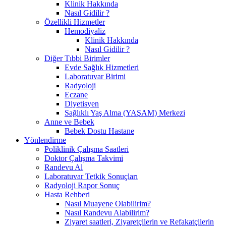
Klinik Hakkında
Nasıl Gidilir ?
Özellikli Hizmetler
Hemodiyaliz
Klinik Hakkında
Nasıl Gidilir ?
Diğer Tıbbi Birimler
Evde Sağlık Hizmetleri
Laboratuvar Birimi
Radyoloji
Eczane
Diyetisyen
Sağlıklı Yaş Alma (YAŞAM) Merkezi
Anne ve Bebek
Bebek Dostu Hastane
Yönlendirme
Poliklinik Çalışma Saatleri
Doktor Çalışma Takvimi
Randevu Al
Laboratuvar Tetkik Sonuçları
Radyoloji Rapor Sonuç
Hasta Rehberi
Nasıl Muayene Olabilirim?
Nasıl Randevu Alabilirim?
Ziyaret saatleri, Ziyaretçilerin ve Refakatçilerin