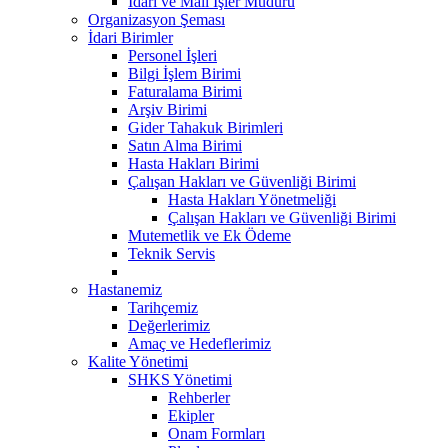
İdari ve Mali İşler Müdürü
Organizasyon Şeması
İdari Birimler
Personel İşleri
Bilgi İşlem Birimi
Faturalama Birimi
Arşiv Birimi
Gider Tahakuk Birimleri
Satın Alma Birimi
Hasta Hakları Birimi
Çalışan Hakları ve Güvenliği Birimi
Hasta Hakları Yönetmeliği
Çalışan Hakları ve Güvenliği Birimi
Mutemetlik ve Ek Ödeme
Teknik Servis
Hastanemiz
Tarihçemiz
Değerlerimiz
Amaç ve Hedeflerimiz
Kalite Yönetimi
SHKS Yönetimi
Rehberler
Ekipler
Onam Formları