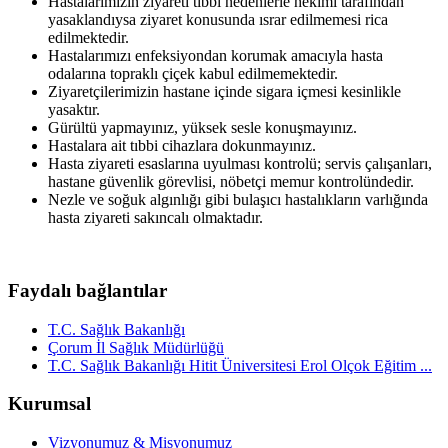
Hastalarımızın ziyareti tıbbi nedenlerle hekimi tarafından
yasaklandıysa ziyaret konusunda ısrar edilmemesi rica
edilmektedir.
Hastalarımızı enfeksiyondan korumak amacıyla hasta
odalarına topraklı çiçek kabul edilmemektedir.
Ziyaretçilerimizin hastane içinde sigara içmesi kesinlikle
yasaktır.
Gürültü yapmayınız, yüksek sesle konuşmayınız.
Hastalara ait tıbbi cihazlara dokunmayınız.
Hasta ziyareti esaslarına uyulması kontrolü; servis çalışanları,
hastane güvenlik görevlisi, nöbetçi memur kontrolündedir.
Nezle ve soğuk algınlığı gibi bulaşıcı hastalıkların varlığında
hasta ziyareti sakıncalı olmaktadır.
Faydalı bağlantılar
T.C. Sağlık Bakanlığı
Çorum İl Sağlık Müdürlüğü
T.C. Sağlık Bakanlığı Hitit Üniversitesi Erol Olçok Eğitim ...
Kurumsal
Vizyonumuz & Misyonumuz