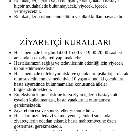
Refakatçiler, hekim ya da hemşireye danışmadan hastaya
hiçbir müdahalede bulunmayacak, yiyecek, içecek
vermeyecektir.
Refakatçiler hastane içinde tütün ve alkol kullanmayacaktır.
ZİYARETÇİ KURALLARI
Hastanemizde her gün 14:00-15:00 ve 19:00-20:00 saatleri
arasında hasta ziyareti yapılmaktadır.
Hastalarımızın sağlığı ve tedavilerinin etkinliği için yiyecek
kabul edilmemektedir.
Hastanemizde enfeksiyon riski ve çocukların psikolojik olarak
olumsuz etkilenmesi nedeniyle 10 yaşın altındaki çocukların
hasta ziyaretinde bulunmamaları konusunda aileler
bilgilendirilmektedir.
Enfeksiyon kapma riskine karşı ziyaretçilerin hastaya ait
eşyaları kullanmaması, hasta yataklarına oturmaması
gerekmektedir.
Ziyaret öncesi ve sonrası eller yıkanmalıdır.
Hastalarımızın tedavi ve muayene işlemleri sırasında
ziyaretçilerin odadan çıkarak hasta mahremiyetine özen
göstermesi gerekmektedir.