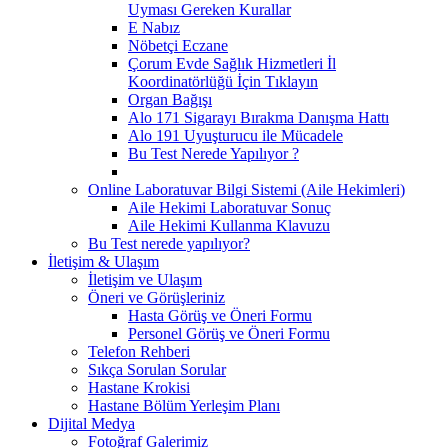
Uyması Gereken Kurallar
E Nabız
Nöbetçi Eczane
Çorum Evde Sağlık Hizmetleri İl
Koordinatörlüğü İçin Tıklayın
Organ Bağışı
Alo 171 Sigarayı Bırakma Danışma Hattı
Alo 191 Uyuşturucu ile Mücadele
Bu Test Nerede Yapılıyor ?
Online Laboratuvar Bilgi Sistemi (Aile Hekimleri)
Aile Hekimi Laboratuvar Sonuç
Aile Hekimi Kullanma Klavuzu
Bu Test nerede yapılıyor?
İletişim & Ulaşım
İletişim ve Ulaşım
Öneri ve Görüşleriniz
Hasta Görüş ve Öneri Formu
Personel Görüş ve Öneri Formu
Telefon Rehberi
Sıkça Sorulan Sorular
Hastane Krokisi
Hastane Bölüm Yerleşim Planı
Dijital Medya
Fotoğraf Galerimiz