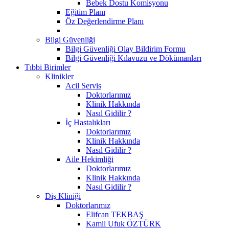
Bebek Dostu Komisyonu
Eğitim Planı
Öz Değerlendirme Planı
Bilgi Güvenliği
Bilgi Güvenliği Olay Bildirim Formu
Bilgi Güvenliği Kılavuzu ve Dökümanları
Tıbbi Birimler
Klinikler
Acil Servis
Doktorlarımız
Klinik Hakkında
Nasıl Gidilir ?
İç Hastalıkları
Doktorlarımız
Klinik Hakkında
Nasıl Gidilir ?
Aile Hekimliği
Doktorlarımız
Klinik Hakkında
Nasıl Gidilir ?
Diş Kliniği
Doktorlarımız
Elifcan TEKBAŞ
Kamil Ufuk ÖZTÜRK