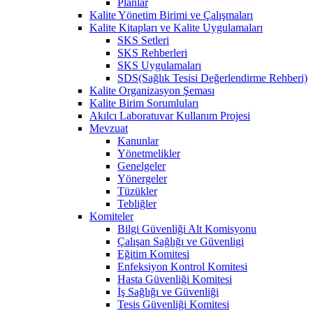
Planlar
Kalite Yönetim Birimi ve Çalışmaları
Kalite Kitapları ve Kalite Uygulamaları
SKS Setleri
SKS Rehberleri
SKS Uygulamaları
SDS(Sağlık Tesisi Değerlendirme Rehberi)
Kalite Organizasyon Şeması
Kalite Birim Sorumluları
Akılcı Laboratuvar Kullanım Projesi
Mevzuat
Kanunlar
Yönetmelikler
Genelgeler
Yönergeler
Tüzükler
Tebliğler
Komiteler
Bilgi Güvenliği Alt Komisyonu
Çalışan Sağlığı ve Güvenligi
Eğitim Komitesi
Enfeksiyon Kontrol Komitesi
Hasta Güvenliği Komitesi
İş Sağlığı ve Güvenliği
Tesis Güvenliği Komitesi