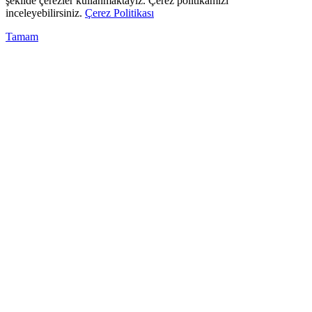
şekilde çerezler kullanmaktayız. Çerez politikamızı
inceleyebilirsiniz.
Çerez Politikası
Tamam