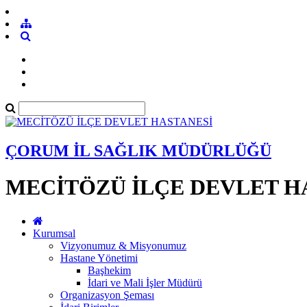
ÇORUM İL SAĞLIK MÜDÜRLÜĞÜ
MECİTÖZÜ İLÇE DEVLET H
Kurumsal
Vizyonumuz & Misyonumuz
Hastane Yönetimi
Başhekim
İdari ve Mali İşler Müdürü
Organizasyon Şeması