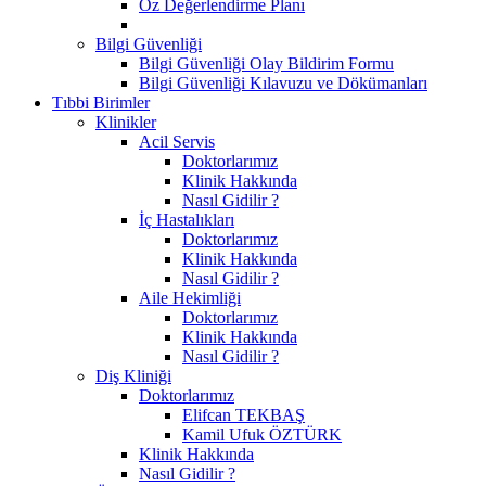
Öz Değerlendirme Planı
Bilgi Güvenliği
Bilgi Güvenliği Olay Bildirim Formu
Bilgi Güvenliği Kılavuzu ve Dökümanları
Tıbbi Birimler
Klinikler
Acil Servis
Doktorlarımız
Klinik Hakkında
Nasıl Gidilir ?
İç Hastalıkları
Doktorlarımız
Klinik Hakkında
Nasıl Gidilir ?
Aile Hekimliği
Doktorlarımız
Klinik Hakkında
Nasıl Gidilir ?
Diş Kliniği
Doktorlarımız
Elifcan TEKBAŞ
Kamil Ufuk ÖZTÜRK
Klinik Hakkında
Nasıl Gidilir ?