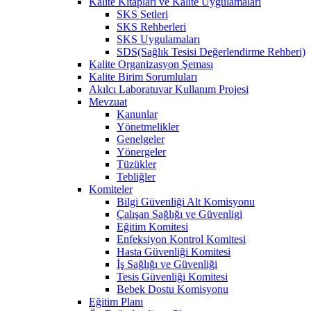
Kalite Kitapları ve Kalite Uygulamaları
SKS Setleri
SKS Rehberleri
SKS Uygulamaları
SDS(Sağlık Tesisi Değerlendirme Rehberi)
Kalite Organizasyon Şeması
Kalite Birim Sorumluları
Akılcı Laboratuvar Kullanım Projesi
Mevzuat
Kanunlar
Yönetmelikler
Genelgeler
Yönergeler
Tüzükler
Tebliğler
Komiteler
Bilgi Güvenliği Alt Komisyonu
Çalışan Sağlığı ve Güvenligi
Eğitim Komitesi
Enfeksiyon Kontrol Komitesi
Hasta Güvenliği Komitesi
İş Sağlığı ve Güvenliği
Tesis Güvenliği Komitesi
Bebek Dostu Komisyonu
Eğitim Planı