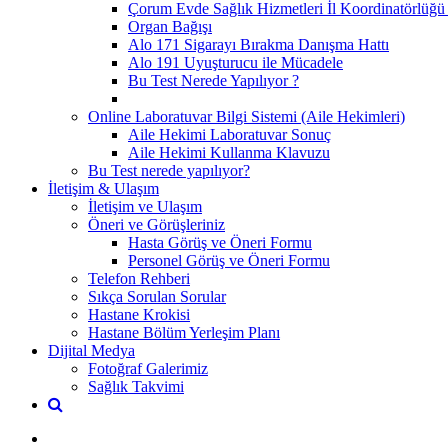
Çorum Evde Sağlık Hizmetleri İl Koordinatörlüğü 
Organ Bağışı
Alo 171 Sigarayı Bırakma Danışma Hattı
Alo 191 Uyuşturucu ile Mücadele
Bu Test Nerede Yapılıyor ?
Online Laboratuvar Bilgi Sistemi (Aile Hekimleri)
Aile Hekimi Laboratuvar Sonuç
Aile Hekimi Kullanma Klavuzu
Bu Test nerede yapılıyor?
İletişim & Ulaşım
İletişim ve Ulaşım
Öneri ve Görüşleriniz
Hasta Görüş ve Öneri Formu
Personel Görüş ve Öneri Formu
Telefon Rehberi
Sıkça Sorulan Sorular
Hastane Krokisi
Hastane Bölüm Yerleşim Planı
Dijital Medya
Fotoğraf Galerimiz
Sağlık Takvimi