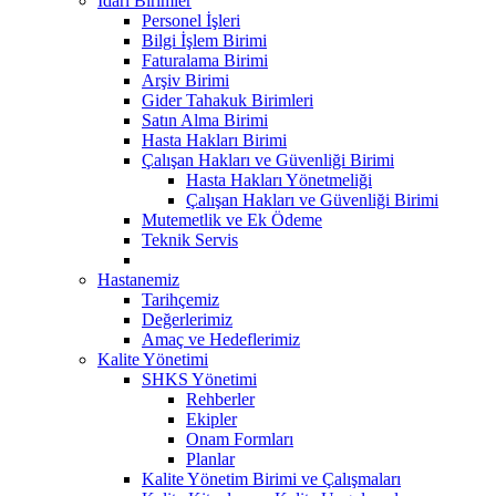
İdari Birimler
Personel İşleri
Bilgi İşlem Birimi
Faturalama Birimi
Arşiv Birimi
Gider Tahakuk Birimleri
Satın Alma Birimi
Hasta Hakları Birimi
Çalışan Hakları ve Güvenliği Birimi
Hasta Hakları Yönetmeliği
Çalışan Hakları ve Güvenliği Birimi
Mutemetlik ve Ek Ödeme
Teknik Servis
Hastanemiz
Tarihçemiz
Değerlerimiz
Amaç ve Hedeflerimiz
Kalite Yönetimi
SHKS Yönetimi
Rehberler
Ekipler
Onam Formları
Planlar
Kalite Yönetim Birimi ve Çalışmaları