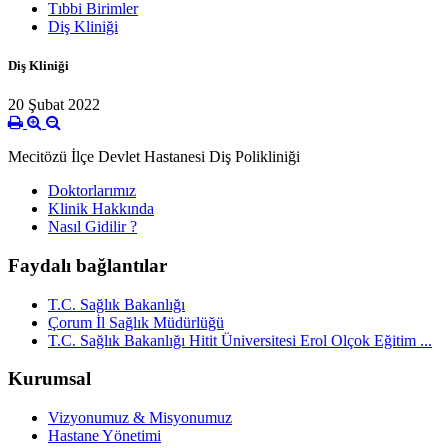
Tıbbi Birimler
Diş Kliniği
Diş Kliniği
20 Şubat 2022
Mecitözü İlçe Devlet Hastanesi Diş Polikliniği
Doktorlarımız
Klinik Hakkında
Nasıl Gidilir ?
Faydalı bağlantılar
T.C. Sağlık Bakanlığı
Çorum İl Sağlık Müdürlüğü
T.C. Sağlık Bakanlığı Hitit Üniversitesi Erol Olçok Eğitim ...
Kurumsal
Vizyonumuz & Misyonumuz
Hastane Yönetimi