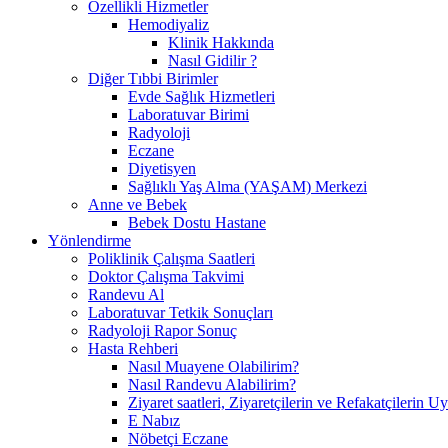
Özellikli Hizmetler
Hemodiyaliz
Klinik Hakkında
Nasıl Gidilir ?
Diğer Tıbbi Birimler
Evde Sağlık Hizmetleri
Laboratuvar Birimi
Radyoloji
Eczane
Diyetisyen
Sağlıklı Yaş Alma (YAŞAM) Merkezi
Anne ve Bebek
Bebek Dostu Hastane
Yönlendirme
Poliklinik Çalışma Saatleri
Doktor Çalışma Takvimi
Randevu Al
Laboratuvar Tetkik Sonuçları
Radyoloji Rapor Sonuç
Hasta Rehberi
Nasıl Muayene Olabilirim?
Nasıl Randevu Alabilirim?
Ziyaret saatleri, Ziyaretçilerin ve Refakatçilerin 
E Nabız
Nöbetçi Eczane