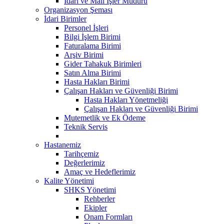
İdari ve Mali İşler Müdürü
Organizasyon Şeması
İdari Birimler
Personel İşleri
Bilgi İşlem Birimi
Faturalama Birimi
Arşiv Birimi
Gider Tahakuk Birimleri
Satın Alma Birimi
Hasta Hakları Birimi
Çalışan Hakları ve Güvenliği Birimi
Hasta Hakları Yönetmeliği
Çalışan Hakları ve Güvenliği Birimi
Mutemetlik ve Ek Ödeme
Teknik Servis
Hastanemiz
Tarihçemiz
Değerlerimiz
Amaç ve Hedeflerimiz
Kalite Yönetimi
SHKS Yönetimi
Rehberler
Ekipler
Onam Formları