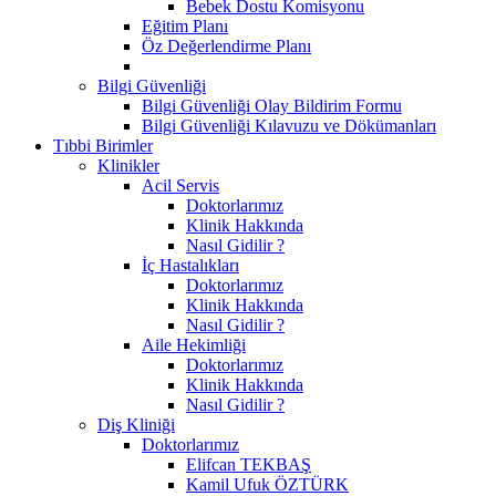
Bebek Dostu Komisyonu
Eğitim Planı
Öz Değerlendirme Planı
Bilgi Güvenliği
Bilgi Güvenliği Olay Bildirim Formu
Bilgi Güvenliği Kılavuzu ve Dökümanları
Tıbbi Birimler
Klinikler
Acil Servis
Doktorlarımız
Klinik Hakkında
Nasıl Gidilir ?
İç Hastalıkları
Doktorlarımız
Klinik Hakkında
Nasıl Gidilir ?
Aile Hekimliği
Doktorlarımız
Klinik Hakkında
Nasıl Gidilir ?
Diş Kliniği
Doktorlarımız
Elifcan TEKBAŞ
Kamil Ufuk ÖZTÜRK