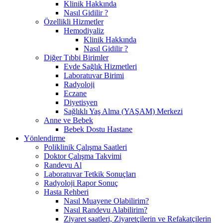
Klinik Hakkında
Nasıl Gidilir ?
Özellikli Hizmetler
Hemodiyaliz
Klinik Hakkında
Nasıl Gidilir ?
Diğer Tıbbi Birimler
Evde Sağlık Hizmetleri
Laboratuvar Birimi
Radyoloji
Eczane
Diyetisyen
Sağlıklı Yaş Alma (YAŞAM) Merkezi
Anne ve Bebek
Bebek Dostu Hastane
Yönlendirme
Poliklinik Çalışma Saatleri
Doktor Çalışma Takvimi
Randevu Al
Laboratuvar Tetkik Sonuçları
Radyoloji Rapor Sonuç
Hasta Rehberi
Nasıl Muayene Olabilirim?
Nasıl Randevu Alabilirim?
Ziyaret saatleri, Ziyaretçilerin ve Refakatçilerin