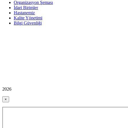
Organizasyon Şeması
İdari Birimler
Hastanemiz
Kalite Yönetimi
Bilgi Güvenliği
2026
×