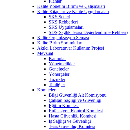
Planlar
Kalite Yönetim Birimi ve Çalışmaları
Kalite Kitapları ve Kalite Uygulamaları
SKS Setleri
SKS Rehberleri
SKS Uygulamaları
SDS(Sağlık Tesisi Değerlendirme Rehberi)
Kalite Organizasyon Şeması
Kalite Birim Sorumluları
Akılcı Laboratuvar Kullanım Projesi
Mevzuat
Kanunlar
Yönetmelikler
Genelgeler
Yönergeler
Tüzükler
Tebliğler
Komiteler
Bilgi Güvenliği Alt Komisyonu
Çalışan Sağlığı ve Güvenligi
Eğitim Komitesi
Enfeksiyon Kontrol Komitesi
Hasta Güvenliği Komitesi
İş Sağlığı ve Güvenliği
Tesis Güvenliği Komitesi