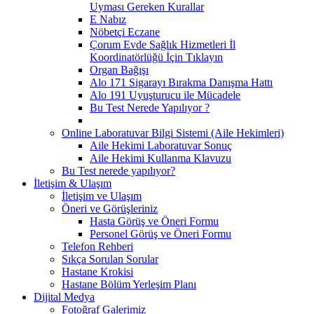
Uyması Gereken Kurallar
E Nabız
Nöbetçi Eczane
Çorum Evde Sağlık Hizmetleri İl
Koordinatörlüğü İçin Tıklayın
Organ Bağışı
Alo 171 Sigarayı Bırakma Danışma Hattı
Alo 191 Uyuşturucu ile Mücadele
Bu Test Nerede Yapılıyor ?
Online Laboratuvar Bilgi Sistemi (Aile Hekimleri)
Aile Hekimi Laboratuvar Sonuç
Aile Hekimi Kullanma Klavuzu
Bu Test nerede yapılıyor?
İletişim & Ulaşım
İletişim ve Ulaşım
Öneri ve Görüşleriniz
Hasta Görüş ve Öneri Formu
Personel Görüş ve Öneri Formu
Telefon Rehberi
Sıkça Sorulan Sorular
Hastane Krokisi
Hastane Bölüm Yerleşim Planı
Dijital Medya
Fotoğraf Galerimiz