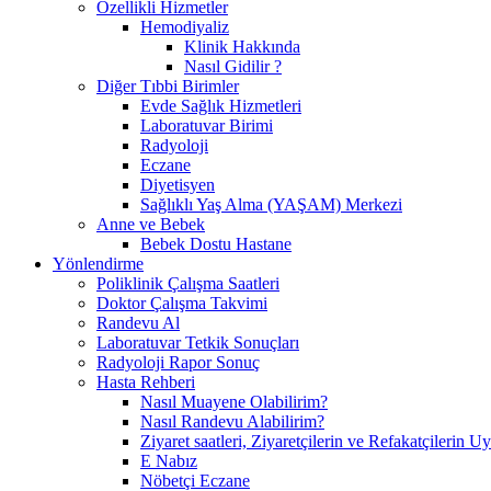
Özellikli Hizmetler
Hemodiyaliz
Klinik Hakkında
Nasıl Gidilir ?
Diğer Tıbbi Birimler
Evde Sağlık Hizmetleri
Laboratuvar Birimi
Radyoloji
Eczane
Diyetisyen
Sağlıklı Yaş Alma (YAŞAM) Merkezi
Anne ve Bebek
Bebek Dostu Hastane
Yönlendirme
Poliklinik Çalışma Saatleri
Doktor Çalışma Takvimi
Randevu Al
Laboratuvar Tetkik Sonuçları
Radyoloji Rapor Sonuç
Hasta Rehberi
Nasıl Muayene Olabilirim?
Nasıl Randevu Alabilirim?
Ziyaret saatleri, Ziyaretçilerin ve Refakatçilerin 
E Nabız
Nöbetçi Eczane