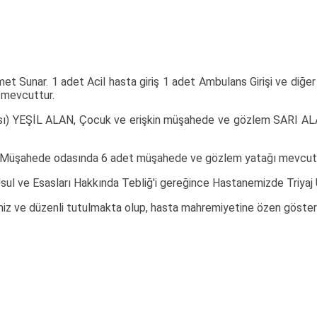
 Sunar. 1 adet Acil hasta giriş 1 adet Ambulans Girişi ve diğer bl
s mevcuttur.
odası) YEŞİL ALAN, Çocuk ve erişkin müşahede ve gözlem SARI AL
r. Müşahede odasında 6 adet müşahede ve gözlem yatağı mevcutt
Usul ve Esasları Hakkında Tebliğ'i gereğince Hastanemizde Triyaj 
 ve düzenli tutulmakta olup, hasta mahremiyetine özen gösteri