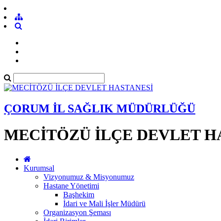
ÇORUM İL SAĞLIK MÜDÜRLÜĞÜ
MECİTÖZÜ İLÇE DEVLET H
Kurumsal
Vizyonumuz & Misyonumuz
Hastane Yönetimi
Başhekim
İdari ve Mali İşler Müdürü
Organizasyon Şeması