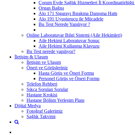
Çorum Evde Sağlık Hizmetleri İl Koordinatörlüğü 
Organ Bağışı
Alo 171 Sigarayı Bırakma Danışma Hattı
Alo 191 Uyuşturucu ile Mücadele
Bu Test Nerede Yapılıyor ?
Online Laboratuvar Bilgi Sistemi (Aile Hekimleri)
Aile Hekimi Laboratuvar Sonuç
Aile Hekimi Kullanma Klavuzu
Bu Test nerede yapılıyor?
İletişim & Ulaşım
İletişim ve Ulaşım
Öneri ve Görüşleriniz
Hasta Görüş ve Öneri Formu
Personel Görüş ve Öneri Formu
Telefon Rehberi
Sıkça Sorulan Sorular
Hastane Krokisi
Hastane Bölüm Yerleşim Planı
Dijital Medya
Fotoğraf Galerimiz
Sağlık Takvimi