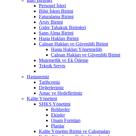
İdari Birimler
Personel İşleri
Bilgi İşlem Birimi
Faturalama Birimi
Arşiv Birimi
Gider Tahakuk Birimleri
Satın Alma Birimi
Hasta Hakları Birimi
Çalışan Hakları ve Güvenliği Birimi
Hasta Hakları Yönetmeliği
Çalışan Hakları ve Güvenliği Birimi
Mutemetlik ve Ek Ödeme
Teknik Servis
Hastanemiz
Tarihçemiz
Değerlerimiz
Amaç ve Hedeflerimiz
Kalite Yönetimi
SHKS Yönetimi
Rehberler
Ekipler
Onam Formları
Planlar
Kalite Yönetim Birimi ve Çalışmaları