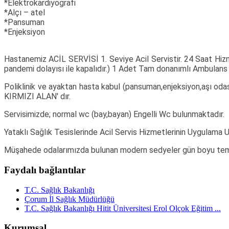
*Elektrokardiyografi
*Alçı – atel
*Pansuman
*Enjeksiyon
Hastanemiz ACİL SERVİSİ 1. Seviye Acil Servistir. 24 Saat Hizmet
pandemi dolayısı ile kapalıdır.) 1 Adet Tam donanımlı Ambulan
Poliklinik ve ayaktan hasta kabul (pansuman,enjeksiyon,aşı 
KIRMIZI ALAN' dır.
Servisimizde; normal wc (bay,bayan) Engelli Wc bulunmaktadı
Yataklı Sağlık Tesislerinde Acil Servis Hizmetlerinin Uygulama 
Müşahede odalarımızda bulunan modern sedyeler gün boyu temiz
Faydalı bağlantılar
T.C. Sağlık Bakanlığı
Çorum İl Sağlık Müdürlüğü
T.C. Sağlık Bakanlığı Hitit Üniversitesi Erol Olçok Eğitim ...
Kurumsal