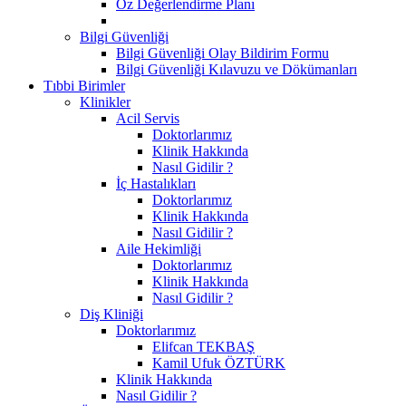
Öz Değerlendirme Planı
Bilgi Güvenliği
Bilgi Güvenliği Olay Bildirim Formu
Bilgi Güvenliği Kılavuzu ve Dökümanları
Tıbbi Birimler
Klinikler
Acil Servis
Doktorlarımız
Klinik Hakkında
Nasıl Gidilir ?
İç Hastalıkları
Doktorlarımız
Klinik Hakkında
Nasıl Gidilir ?
Aile Hekimliği
Doktorlarımız
Klinik Hakkında
Nasıl Gidilir ?
Diş Kliniği
Doktorlarımız
Elifcan TEKBAŞ
Kamil Ufuk ÖZTÜRK
Klinik Hakkında
Nasıl Gidilir ?