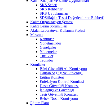
Kalite Kitapları ve Kalite Uygulamaları
SKS Setleri
SKS Rehberleri
SKS Uygulamaları
SDS(Sağlık Tesisi Değerlendirme Rehberi)
Kalite Organizasyon Şeması
Kalite Birim Sorumluları
Akılcı Laboratuvar Kullanım Projesi
Mevzuat
Kanunlar
Yönetmelikler
Genelgeler
Yönergeler
Tüzükler
Tebliğler
Komiteler
Bilgi Güvenliği Alt Komisyonu
Çalışan Sağlığı ve Güvenligi
Eğitim Komitesi
Enfeksiyon Kontrol Komitesi
Hasta Güvenliği Komitesi
İş Sağlığı ve Güvenliği
Tesis Güvenliği Komitesi
Bebek Dostu Komisyonu
Eğitim Planı